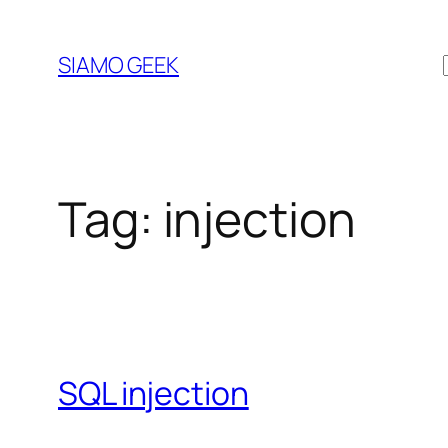
Vai
al
SIAMO GEEK
contenuto
Tag:
injection
SQL injection