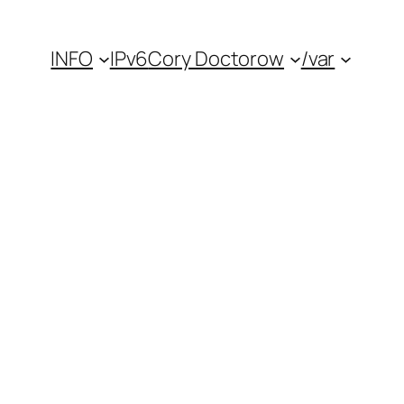
INFO
IPv6
Cory Doctorow
/var