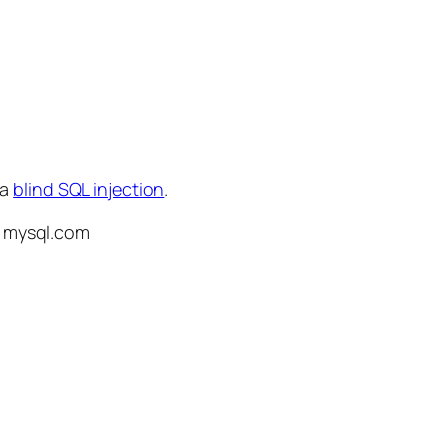
na
blind SQL injection
.
di mysql.com