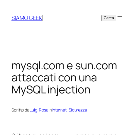
Vai
al
SIAMO GEEK
Cerca
Cerca
contenuto
mysql.com e sun.com
attaccati con una
MySQL injection
Scritto da
Luigi Rosa
in
Internet
, 
Sicurezza