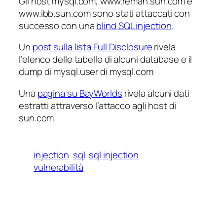
Gli host mysql.com, www.reman.sun.com e
www.ibb.sun.com sono stati attaccati con
successo con una
blind SQL injection
.
Un
post sulla lista Full Disclosure
rivela
l’elenco delle tabelle di alcuni database e il
dump di mysql.user di mysql.com
Una
pagina su BayWorlds
rivela alcuni dati
estratti attraverso l’attacco agli host di
sun.com.
injection
sql
sql injection
vulnerabilità