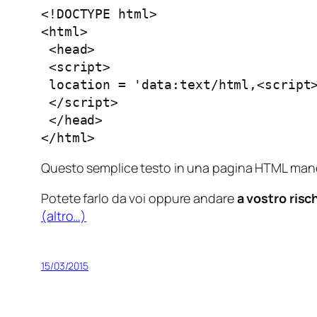
<!DOCTYPE html>

<html>

 <head>

 <script>

 location = 'data:text/html,<script>
 </script>

 </head>

</html>
Questo semplice testo in una pagina HTML manda 
Potete farlo da voi oppure andare
a vostro risc
(altro…)
15/03/2015