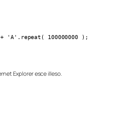
+ 'A'.repeat( 100000000 );

net Explorer esce illeso.