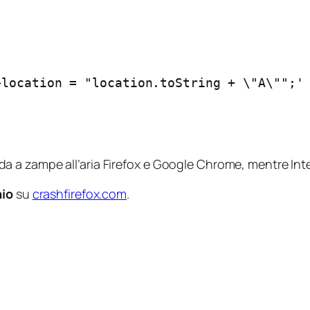
location = "location.toString + \"A\"";' 
a zampe all’aria Firefox e Google Chrome, mentre Inter
hio
su
crashfirefox.com
.