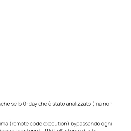
, anche se lo 0-day che è stato analizzato (ma non
tima (
remote code execution
) bypassando ogni
zzare i contenuti HTML all’interno di altri