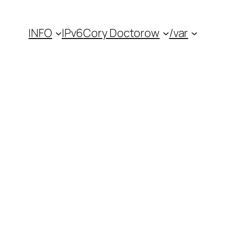
INFO
IPv6
Cory Doctorow
/var