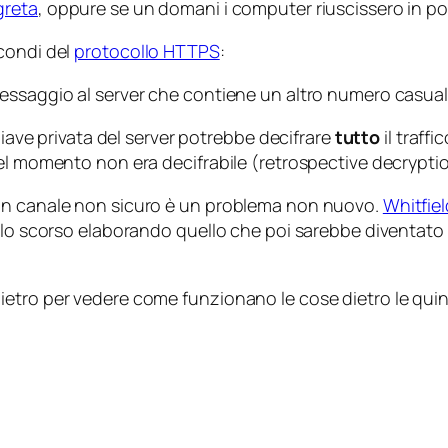
greta
, oppure se un domani i computer riuscissero in po
condi del
protocollo HTTPS
:
un messaggio al server che contiene un altro numero casua
hiave privata del server potrebbe decifrare
tutto
il traff
el momento non era decifrabile (
retrospective decrypti
 un canale non sicuro è un problema non nuovo.
Whitfiel
olo scorso elaborando quello che poi sarebbe diventato 
etro per vedere come funzionano le cose dietro le quin