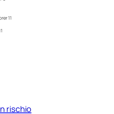
rer 11
11
n rischio