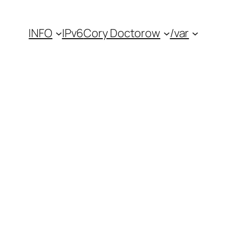
INFO
IPv6
Cory Doctorow
/var