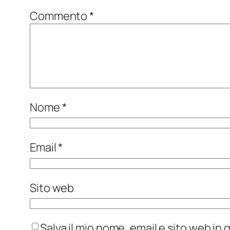
Commento
*
Nome
*
Email
*
Sito web
Salva il mio nome, email e sito web i