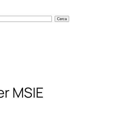
Cerca
Cerca
er MSIE