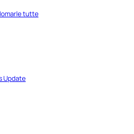
domarle tutte
ws Update