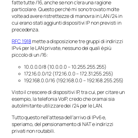
fatte tutte /16, anche se non c’era una ragione
particolare. Questo perché mi sono trovato molte
volte ad avere ristrettezze di manovra in LAN /24 in
cui erano stati aggiunti dispositivi IP non previsti in
precedenza.
RFC 1918
mette a disposizione tre gruppi di indirizzi
IPv4 per le LAN private, nessuno dei quali è più
piccolo di un /16:
10.0.0.0/8 (10.0.0.0 – 10.255.255.255)
172.16.0.0/12 (172.16.0.0 – 172.31.255.255)
192.168.0.0/16 (192.168.0.0 – 192.168.255.255)
Visto il crescere di dispositivi IP, tra cui, per citare un
esempio, la telefonia VoIP, credo che oramai sia
autolimitante utilizzare dei /24 per le LAN.
Tutto questo nell’attesa dell’arrivo di IPv6 e,
speriamo, del pensionamento di NAT e indirizzi
privati non routabili.