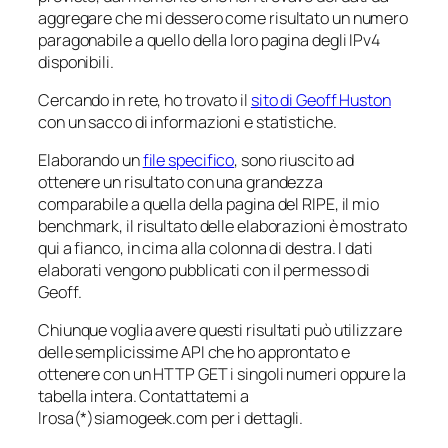
aggregare che mi dessero come risultato un numero
paragonabile a quello della loro pagina degli IPv4
disponibili.
Cercando in rete, ho trovato il
sito di Geoff Huston
con un sacco di informazioni e statistiche.
Elaborando un
file specifico
, sono riuscito ad
ottenere un risultato con una grandezza
comparabile a quella della pagina del RIPE, il mio
benchmark, il risultato delle elaborazioni è mostrato
qui a fianco, in cima alla colonna di destra. I dati
elaborati vengono pubblicati con il permesso di
Geoff.
Chiunque voglia avere questi risultati può utilizzare
delle semplicissime API che ho approntato e
ottenere con un HTTP GET i singoli numeri oppure la
tabella intera. Contattatemi a
lrosa(*)siamogeek.com per i dettagli.