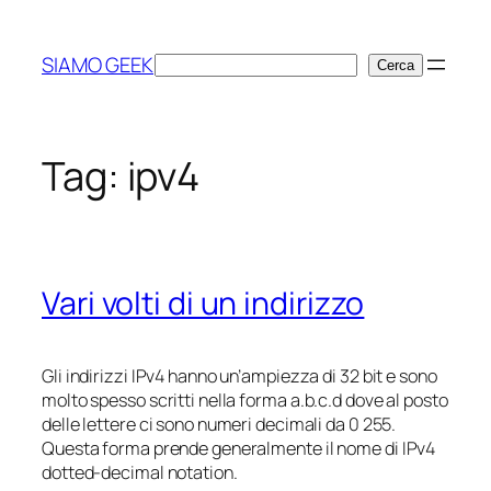
Vai
al
SIAMO GEEK
Cerca
Cerca
contenuto
Tag:
ipv4
Vari volti di un indirizzo
Gli indirizzi IPv4 hanno un’ampiezza di 32 bit e sono
molto spesso scritti nella forma
a.b.c.d
dove al posto
delle lettere ci sono numeri decimali da 0 255.
Questa forma prende generalmente il nome di
IPv4
dotted-decimal notation
.