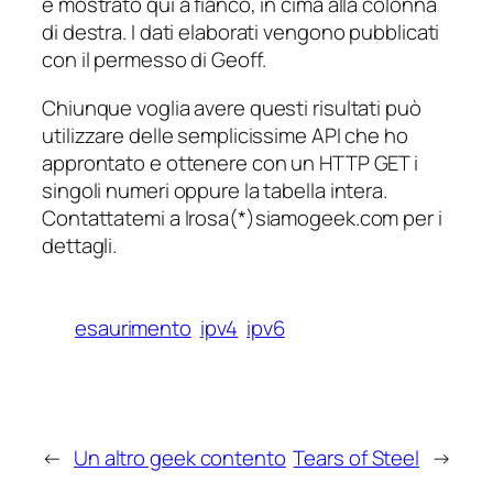
è mostrato qui a fianco, in cima alla colonna
di destra. I dati elaborati vengono pubblicati
con il permesso di Geoff.
Chiunque voglia avere questi risultati può
utilizzare delle semplicissime API che ho
approntato e ottenere con un HTTP GET i
singoli numeri oppure la tabella intera.
Contattatemi a lrosa(*)siamogeek.com per i
dettagli.
esaurimento
ipv4
ipv6
←
Un altro geek contento
Tears of Steel
→