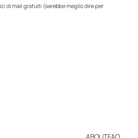
zi di mail
gratuiti
(sarebbe meglio dire
per
ABOUT
FAQ