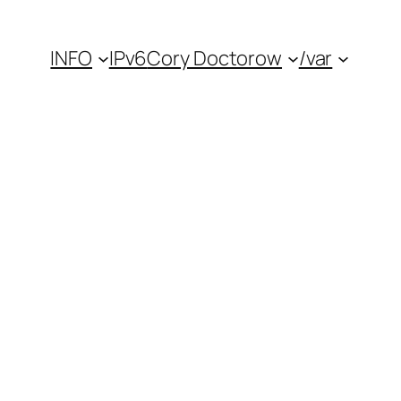
INFO
IPv6
Cory Doctorow
/var