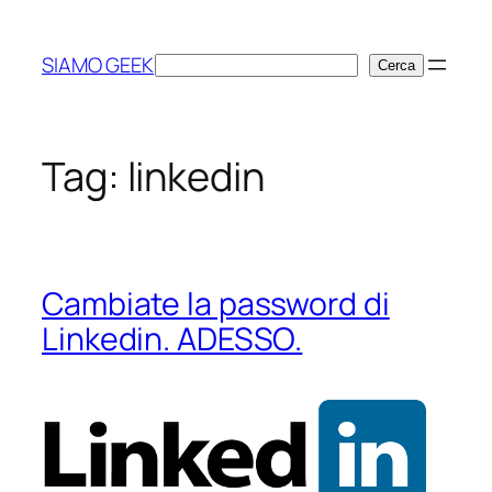
Vai
al
SIAMO GEEK
Cerca
Cerca
contenuto
Tag:
linkedin
Cambiate la password di
Linkedin. ADESSO.