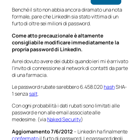
Benché il sito non abbia ancora diramato una nota
formale, pare che LinkedIn sia stato vittima di un
furto di oltre sei milioni di password.
Come atto precauzionale è altamente
consigliabile modificare immediatamente la
propria password di LinkedIn.
Avrei dovuto avere dei dubbi quando ieri mi è arrivato
l’invito di connessione al network di contatti da parte
di una farmacia.
Le password rubate sarebbero 6.458.020
hash
SHA-
1 senza
salt
.
Con ogni probabilità i dati rubati sono limitati alle
password e non alle email associate alle
medesime. (via
Naked Security
)
Aggiornamento 7/6/2012
– Linkedin ha finalmente
confermato
il furto di password. Le password degli