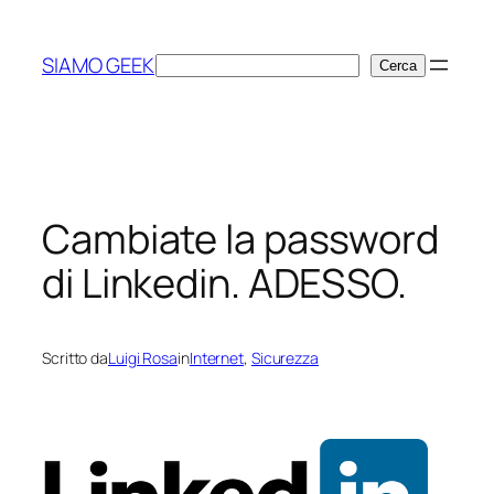
Vai
al
SIAMO GEEK
Cerca
Cerca
contenuto
Cambiate la password
di Linkedin. ADESSO.
Scritto da
Luigi Rosa
in
Internet
, 
Sicurezza