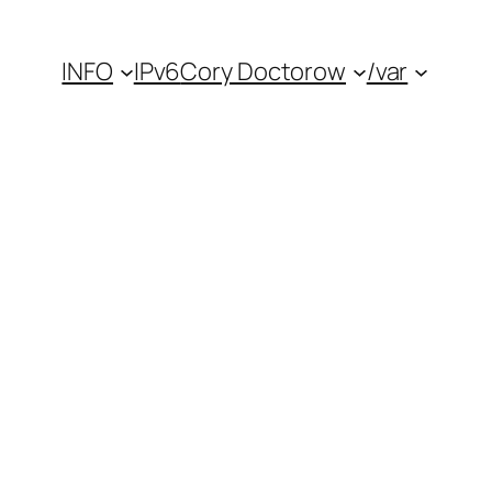
INFO
IPv6
Cory Doctorow
/var