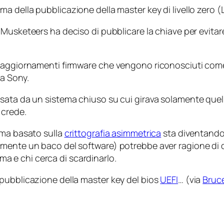
ima della pubblicazione della
master key
di livello zero (
 Musketeers
ha deciso di pubblicare la chiave per evitar
 aggiornamenti firmware che vengono riconosciuti come v
la Sony.
ssata da un sistema chiuso su cui girava solamente que
 crede.
ema basato sulla
crittografia asimmetrica
sta diventand
lmente un baco del software) potrebbe aver ragione di
tema e chi cerca di scardinarlo.
 pubblicazione della
master key
del bios
UEFI
… (via
Bruc