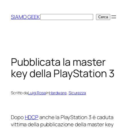
Vai
al
SIAMO GEEK
Cerca
Cerca
contenuto
Pubblicata la master
key della PlayStation 3
Scritto da
Luigi Rosa
in
Hardware
, 
Sicurezza
Dopo
HDCP
anche la PlayStation 3 è caduta
vittima della pubblicazione della
master key