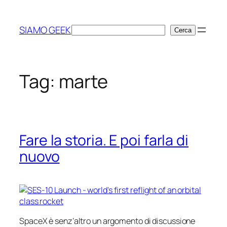
Vai
al
SIAMO GEEK
Cerca
Cerca
contenuto
Tag:
marte
Fare la storia. E poi farla di
nuovo
SpaceX è senz’altro un argomento di discussione