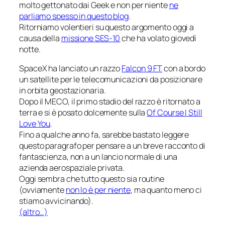
molto gettonato dai Geek e non per niente
ne
parliamo spesso in questo blog
.
Ritorniamo volentieri su questo argomento oggi a
causa della
missione
SES-10
che ha volato giovedì
notte.
SpaceX ha lanciato un razzo
Falcon 9 FT
con a bordo
un satellite per le telecomunicazioni da posizionare
in orbita geostazionaria.
Dopo il MECO, il primo stadio del razzo è ritornato a
terra e si è posato dolcemente sulla
Of Course I Still
Love You
.
Fino a qualche anno fa, sarebbe bastato leggere
questo paragrafo per pensare a un breve racconto di
fantascienza, non a un lancio
normale
di una
azienda aerospaziale privata.
Oggi sembra che tutto questo sia routine
(ovviamente
non lo è per niente
, ma quanto meno ci
stiamo avvicinando).
(altro…)