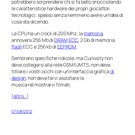
potrebbero sorprendere chi si fa bello snocciolando
le caratteristice hardware dei propri giocattoli
tecnologici, spesso senza nemmeno avere un’idea di
cosa sta dicendo.
La CPU ha un clock di 200 Mhz, la
memoria
annovera 256 Mb di
DRAM
ECC
, 2 Gb di memoria
flash
ECC e 256 kb di
EEPROM
.
Sembrano specifiche ridicole, ma
Curiosity
non
deve collegarsi alla rete GSM/UMTS, non deve
titllare i vostri occhi con un’interfaccia grafica
di
design
, non deve farvi ascoltare la
musica né mostrarvi filmati.
(altro…)
07/08/2012