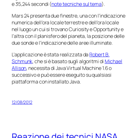
e 35,244 secondi (
note tecniche sul tema
).
Mars 24 presenta due finestre, una con l’indicazione
numerica dell’ora locale terrestre e dell’ora locale
nel luogo un cui si trovano
Curiosity
e
Opportunity
e
l’altra con il planisfero del pianeta, la posizione delle
due sonde e l’indicazione delle aree illuminate.
L’applicazione è stata realizzata da
Robert B.
Schmunk
, che si è basato sugli algoritmi di
Michael
Allison
, necessita di Java Virtual Machine 1.6 o
successivo e può essere eseguito su qualsiasi
piattaforma con installato Java.
12/08/2012
Reazione dei tecnici NASA