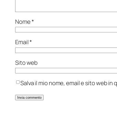
Nome
*
Email
*
Sito web
Salva il mio nome, email e sito web i