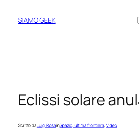
Vai
al
SIAMO GEEK
contenuto
Eclissi solare anu
Scritto da
Luigi Rosa
in
Spazio, ultima frontiera
, 
Video