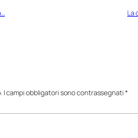
a…
La 
.
I campi obbligatori sono contrassegnati
*