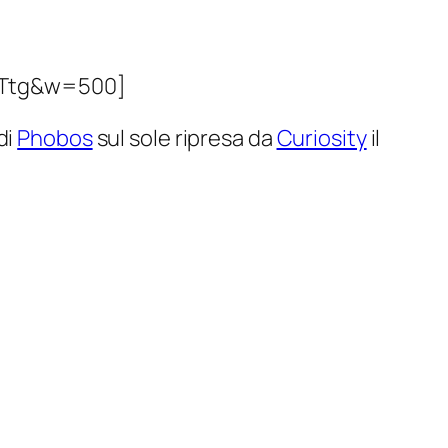
RTtg&w=500]
di
Phobos
sul sole ripresa da
Curiosity
il