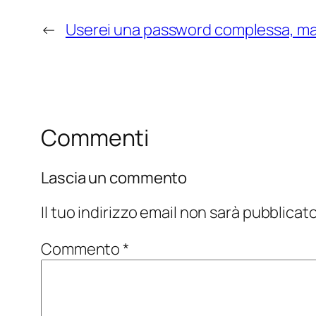
←
Userei una password complessa, m
Commenti
Lascia un commento
Il tuo indirizzo email non sarà pubblicato
Commento
*