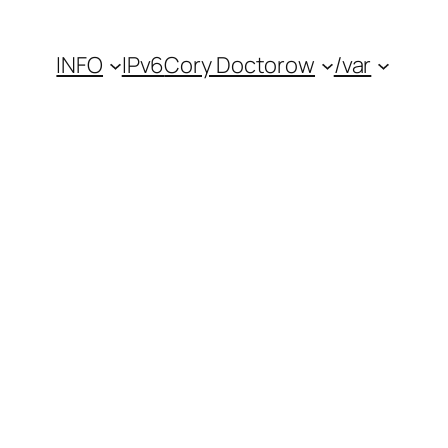
INFO
IPv6
Cory Doctorow
/var