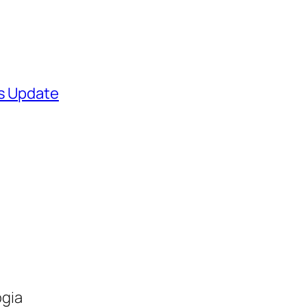
ws Update
ogia