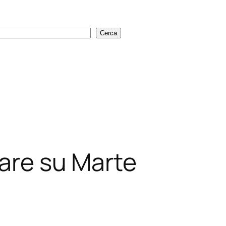
Cerca
Cerca
lare su Marte