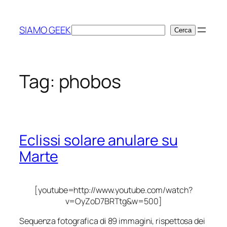
Vai
al
SIAMO GEEK
Cerca
Cerca
contenuto
Tag:
phobos
Eclissi solare anulare su
Marte
[youtube=http://www.youtube.com/watch?
v=OyZoD7BRTtg&w=500]
Sequenza fotografica di 89 immagini, rispettosa dei