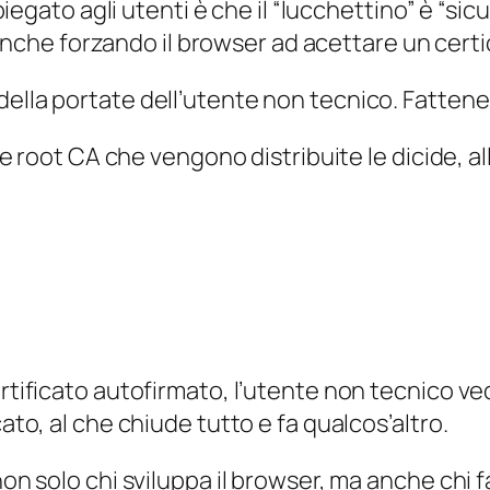
iegato agli utenti è che il “lucchettino” è “sic
anche forzando il browser ad acettare un certic
ri della portate dell’utente non tecnico. Fatten
 root CA che vengono distribuite le dicide, alla
rtificato autofirmato, l’utente non tecnico v
ato, al che chiude tutto e fa qualcos’altro.
on solo chi sviluppa il browser, ma anche chi fa