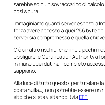
sarebbe solo un sovraccarico di calcolo 
così sicura.
Immaginiamo quanti server esposti a Inte
forza avere accesso a quei 256 byte dell
server sia compromesso e quella chiave 
C’è un altro rischio, che fino a pochi me
obbligare le
Certification Authority
a fo
in mano quei dati ha il completo accesso 
sappiano.
Alla luce di tutto questo, per tutelare 
costa nulla…) non potrebbe essere un ris
sito che si sta visitando. (via
EFF
)