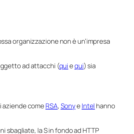
rossa organizzazione non è un’impresa
oggetto ad attacchi (
qui
e
qui
) sia
nni aziende come
RSA
,
Sony
e
Intel
hanno
ni sbagliate, la S in fondo ad HTTP