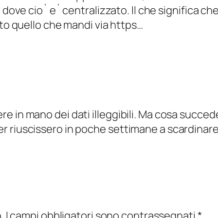
dove cio` e` centralizzato. Il che significa ch
to quello che mandi via https…
e in mano dei dati illeggibili. Ma cosa succed
 riuscissero in poche settimane a scardinare 
.
I campi obbligatori sono contrassegnati
*