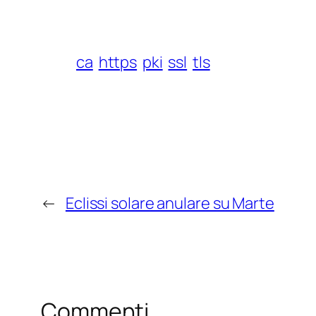
ca
https
pki
ssl
tls
←
Eclissi solare anulare su Marte
Commenti