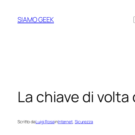
Vai
al
SIAMO GEEK
contenuto
La chiave di volt
Scritto da
Luigi Rosa
in
Internet
, 
Sicurezza