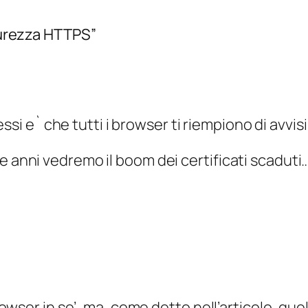
icurezza HTTPS”
ssi e` che tutti i browser ti riempiono di avvis
nni vedremo il boom dei certificati scaduti
rowser in se’, ma, come detto nell’articolo, que