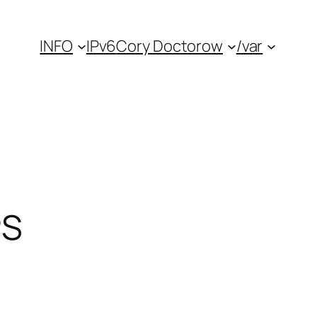
INFO
IPv6
Cory Doctorow
/var
PS