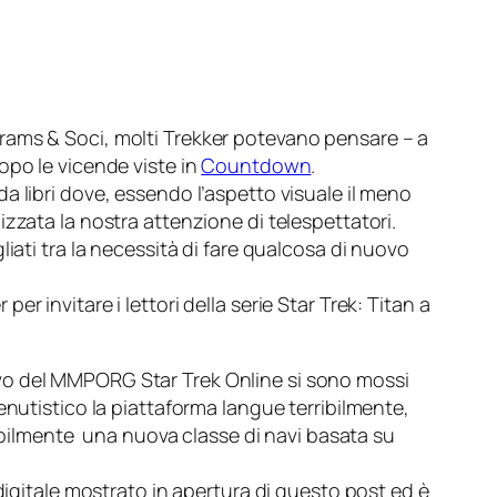
brams & Soci
, molti Trekker potevano pensare – a
opo le vicende viste in
Countdown
.
 libri dove, essendo l’aspetto visuale il meno
zzata la nostra attenzione di telespettatori.
iati tra la necessità di fare qualcosa di nuovo
r
per invitare i lettori della serie
Star Trek: Titan
a
tivo del MMPORG
Star Trek Online
si sono mossi
tenutistico la piattaforma langue terribilmente,
ilmente una nuova classe di navi basata su
digitale mostrato in apertura di questo post ed è