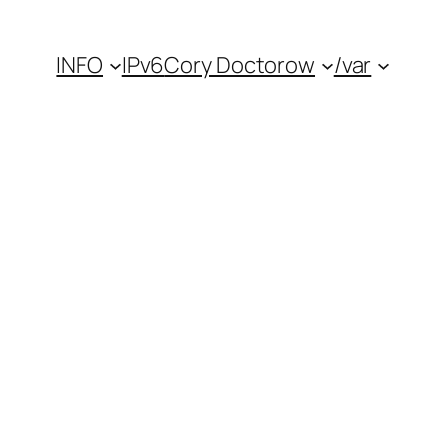
INFO
IPv6
Cory Doctorow
/var