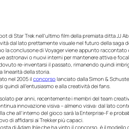
oot di
Star Trek
nell’ultimo film della premiata ditta
JJ A
tà dal lato prettamente visuale nel futuro della saga d
opo la conclusone di
Voyager
viene appunto raccontato da
 astronavi o nuovi interni per mantenere attiva e focali
vuto re-inventarsi il passato, rimanendo quindi imbrigl
linearità della storia.
to nel 2005 il
concorso
lanciato dalla
Simon & Schuste
si quindi all’entusiasmo e alla creatività dei fans.
isolato per anni, recentemente i membri del team crea
ontinua innovazione visiva –
almeno
visiva: dal lato con
la che all’interno del gioco sarà la
Enterprise-F
e probab
o di affidarsi ai Trekker più capaci.
sta di Adam Ihle che ha vinto il concorso, è il modello 