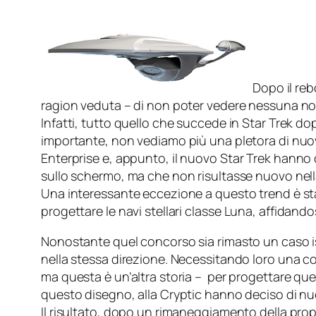
Dopo il reb
ragion veduta – di non poter vedere nessuna novi
Infatti, tutto quello che succede in Star Trek d
importante, non vediamo più una pletora di nuove
Enterprise
e, appunto, il nuovo
Star Trek
hanno do
sullo schermo, ma che non risultasse nuovo nella 
Una interessante eccezione a questo trend è sta
progettare le navi stellari classe
Luna
, affidando
Nonostante quel concorso sia rimasto un caso 
nella stessa direzione. Necessitando loro una c
ma questa è un’altra storia – per progettare quel
questo disegno, alla Cryptic hanno deciso di nuov
Il risultato, dopo un rimaneggiamento della propo