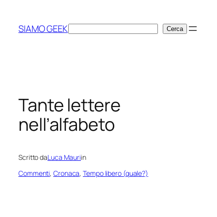
Vai
al
SIAMO GEEK
Cerca
Cerca
contenuto
Tante lettere
nell’alfabeto
Scritto da
Luca Mauri
in
Commenti
, 
Cronaca
, 
Tempo libero (quale?)