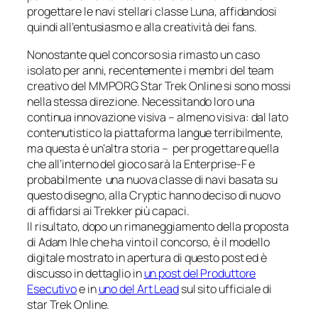
progettare le navi stellari classe
Luna
, affidandosi
quindi all’entusiasmo e alla creatività dei fans.
Nonostante quel concorso sia rimasto un caso
isolato per anni, recentemente i membri del team
creativo del MMPORG
Star Trek Online
si sono mossi
nella stessa direzione. Necessitando loro una
continua innovazione visiva –
almeno
visiva: dal lato
contenutistico la piattaforma langue terribilmente,
ma questa è un’altra storia – per progettare quella
che all’interno del gioco sarà la
Enterprise-F
e
probabilmente una nuova classe di navi basata su
questo disegno, alla Cryptic hanno deciso di nuovo
di affidarsi ai Trekker più capaci.
Il risultato, dopo un rimaneggiamento della proposta
di Adam Ihle che ha vinto il concorso, è il modello
digitale mostrato in apertura di questo post ed è
discusso in dettaglio in
un post del Produttore
Esecutivo
e in
uno del Art Lead
sul sito ufficiale di
star Trek Online
.