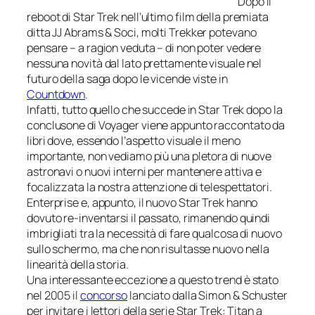
Dopo il
reboot di
Star Trek
nell’ultimo film della premiata
ditta
JJ Abrams & Soci
, molti Trekker potevano
pensare – a ragion veduta – di non poter vedere
nessuna novità dal lato prettamente visuale nel
futuro della saga dopo le vicende viste in
Countdown
.
Infatti, tutto quello che succede in Star Trek dopo la
conclusone di
Voyager
viene appunto raccontato da
libri dove, essendo l’aspetto visuale il meno
importante, non vediamo più una pletora di nuove
astronavi o nuovi interni per mantenere attiva e
focalizzata la nostra attenzione di telespettatori.
Enterprise
e, appunto, il nuovo
Star Trek
hanno
dovuto re-inventarsi il passato, rimanendo quindi
imbrigliati tra la necessità di fare qualcosa di nuovo
sullo schermo, ma che non risultasse nuovo nella
linearità della storia.
Una interessante eccezione a questo trend è stato
nel 2005 il
concorso
lanciato dalla
Simon & Schuster
per invitare i lettori della serie
Star Trek: Titan
a