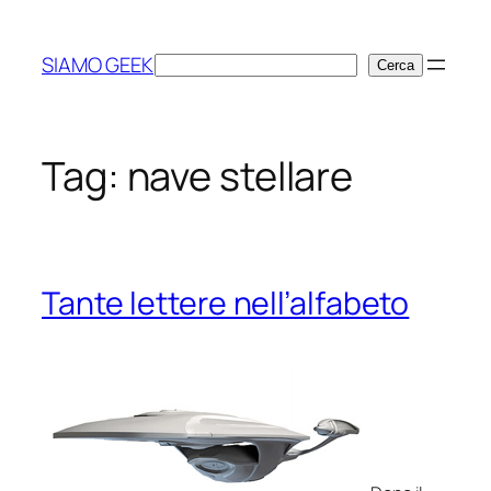
Vai
al
SIAMO GEEK
Cerca
Cerca
contenuto
Tag:
nave stellare
Tante lettere nell’alfabeto