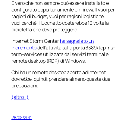
È vero che non sempre può essere installato e
configurato opportunamente un firewall vuoi per
ragioni di budget, vuoi per ragioni logistiche,
vuoi perché il lucchetto costerebbe 10 volte la
bicicletta che deve proteggere.
Internet Storm Center
ha segnalato un
incremento
dell’attività sulla porta 3389/tcp
ms-
term-services
utilizzata dai servizi terminal e
remote desktop (RDP) di Windows.
Chi ha un remote desktop aperto ad Internet
dovrebbe, quindi, prendere almeno queste due
precauzioni.
(altro…)
28/08/2011