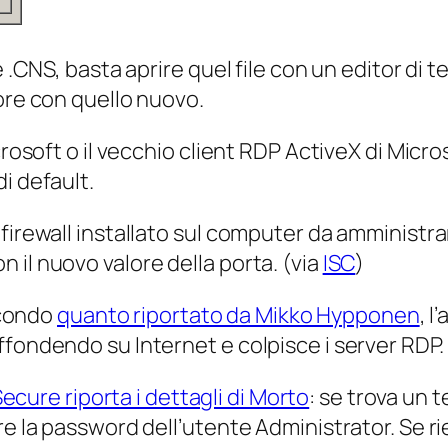
 .CNS, basta aprire quel file con un editor di t
lore con quello nuovo.
icrosoft o il vecchio client RDP ActiveX di Mi
i default.
firewall installato sul computer da amministra
 il nuovo valore della porta. (via
ISC
)
condo
quanto riportato da Mikko Hypponen
, l
ffondendo su Internet e colpisce i server RDP.
ecure riporta i dettagli di Morto
: se trova un t
re la password dell’utente Administrator. Se r