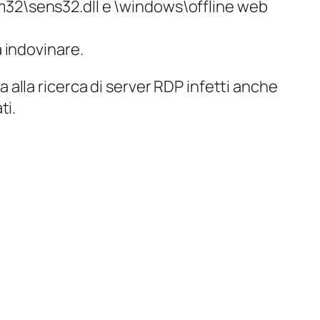
tem32\sens32.dll e \windows\offline web
 indovinare.
a alla ricerca di server RDP infetti anche
ti.