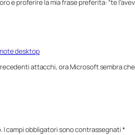
ro e proferire la mia frase preferita: “te l’ave
remote desktop
 precedenti attacchi, ora Microsoft sembra che
.
I campi obbligatori sono contrassegnati
*