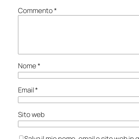
Commento
*
Nome
*
Email
*
Sito web
Salva il mio nome, email e sito web i