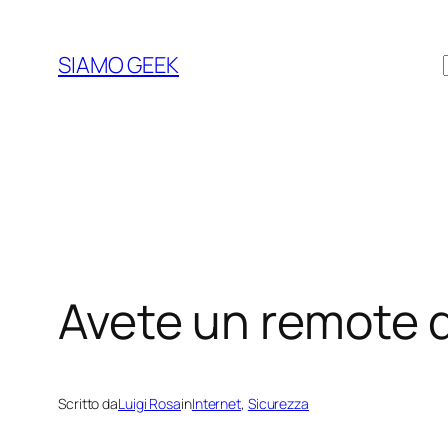
Vai
al
SIAMO GEEK
contenuto
Avete un remote 
Scritto da
Luigi Rosa
in
Internet
, 
Sicurezza