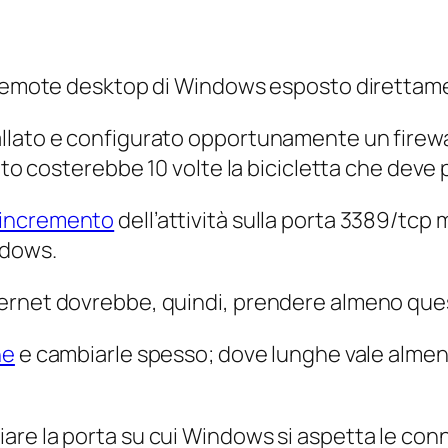
n remote desktop di Windows esposto direttame
lato e configurato opportunamente un firewall
etto costerebbe 10 volte la bicicletta che deve
 incremento
dell’attività sulla porta 3389/tcp
m
ndows.
ternet dovrebbe, quindi, prendere almeno que
he
e cambiarle spesso; dove
lunghe
vale almen
re la porta su cui Windows si aspetta le conne