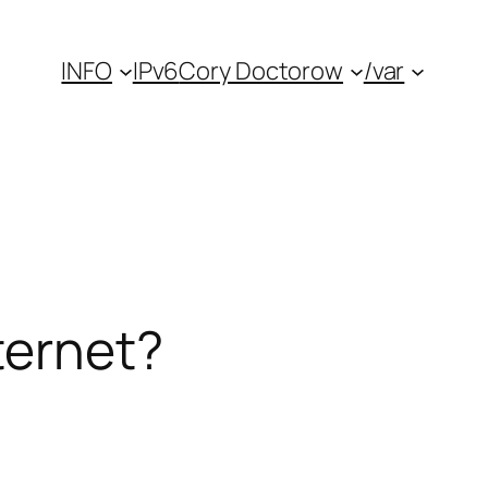
INFO
IPv6
Cory Doctorow
/var
ternet?