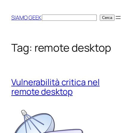
Vai
al
SIAMO GEEK
Cerca
Cerca
contenuto
Tag:
remote desktop
Vulnerabilità critica nel
remote desktop