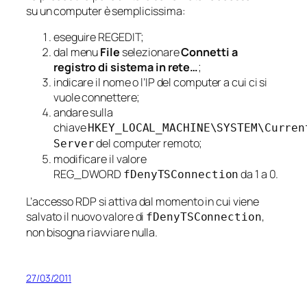
su un computer è semplicissima:
eseguire REGEDIT;
dal menu
File
selezionare
Connetti a
registro di sistema in rete…
;
indicare il nome o l’IP del computer a cui ci si
vuole connettere;
andare sulla
chiave
HKEY_LOCAL_MACHINE\SYSTEM\Curren
del computer remoto;
Server
modificare il valore
REG_DWORD
da 1 a 0.
fDenyTSConnection
L’accesso RDP si attiva dal momento in cui viene
salvato il nuovo valore di
,
fDenyTSConnection
non bisogna riavviare nulla.
27/03/2011