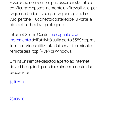
È vero che non sempre può essere installato e
configurato opportunamente un firewall vuoi per
ragioni di budget, vuoi per ragioni logistiche,
vuoi perché il lucchetto costerebbe 10 volte la
bicicletta che deve proteggere.
Internet Storm Center
ha segnalato un
incremento
dell’attività sulla porta 3389/tcp
ms-
term-services
utilizzata dai servizi terminal e
remote desktop (RDP) di Windows.
Chi ha un remote desktop aperto ad Internet
dovrebbe, quindi, prendere almeno queste due
precauzioni.
(altro…)
28/08/2011