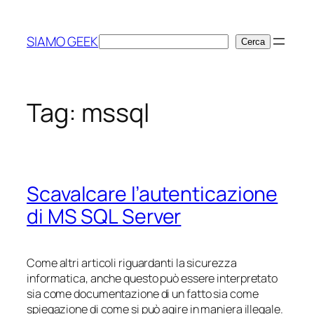
Vai
al
SIAMO GEEK
Cerca
Cerca
contenuto
Tag:
mssql
Scavalcare l’autenticazione
di MS SQL Server
Come altri articoli riguardanti la sicurezza
informatica, anche questo può essere interpretato
sia come documentazione di un fatto sia come
spiegazione di come si può agire in maniera illegale.