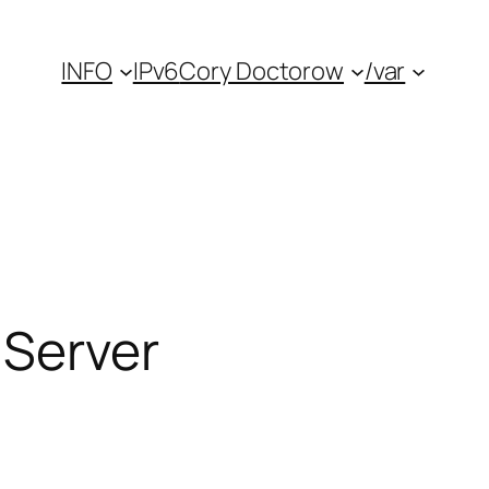
INFO
IPv6
Cory Doctorow
/var
 Server