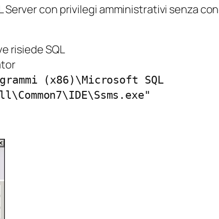
L Server con privilegi amministrativi senza co
ve risiede SQL
tor
grammi (x86)\Microsoft SQL
ll\Common7\IDE\Ssms.exe"