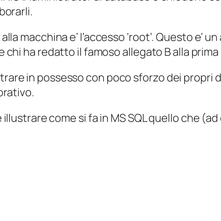
borarli.
 alla macchina e’ l’accesso ‘root’. Questo e’ u
e chi ha redatto il famoso allegato B alla prima
rare in possesso con poco sforzo dei propri d
orativo.
e illustrare come si fa in MS SQL quello che (a