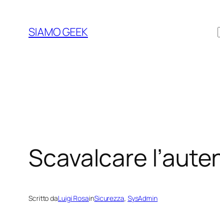
Vai
al
SIAMO GEEK
contenuto
Scavalcare l’aute
Scritto da
Luigi Rosa
in
Sicurezza
, 
SysAdmin