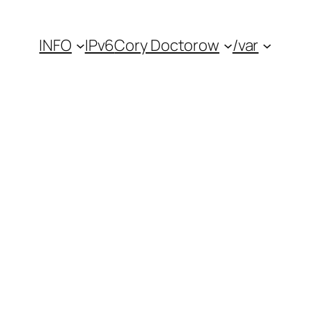
INFO
IPv6
Cory Doctorow
/var