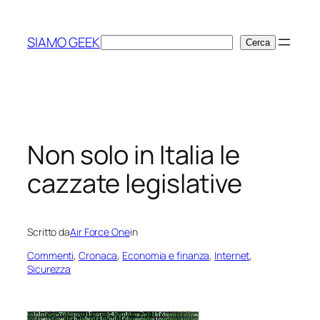
Vai
al
SIAMO GEEK
Cerca
Cerca
contenuto
Non solo in Italia le
cazzate legislative
Scritto da
Air Force One
in
Commenti
, 
Cronaca
, 
Economia e finanza
, 
Internet
, 
Sicurezza