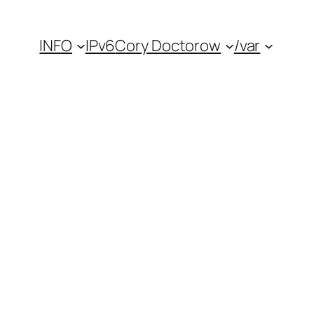
INFO
IPv6
Cory Doctorow
/var