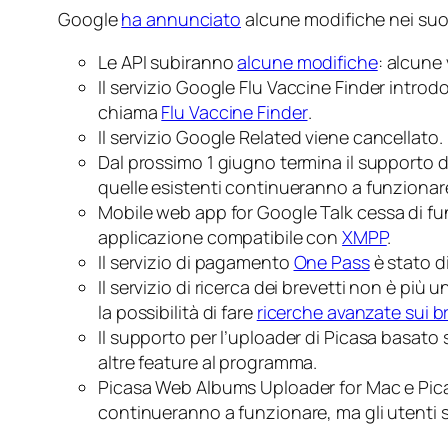
Google
ha annunciato
alcune modifiche nei suoi 
Le API subiranno
alcune modifiche
: alcune
Il servizio
Google Flu Vaccine Finder
introdo
chiama
Flu Vaccine Finder
.
Il servizio
Google Related
viene cancellato.
Dal prossimo 1 giugno termina il supporto d
quelle esistenti continueranno a funzionar
Mobile web app for Google Talk
cessa di fu
applicazione compatibile con
XMPP
.
Il servizio di pagamento
One Pass
è stato di
Il servizio di ricerca dei brevetti non è pi
la possibilità di fare
ricerche avanzate sui br
Il supporto per l’uploader di Picasa basato
altre feature al programma.
Picasa Web Albums Uploader for Mac e Picas
continueranno a funzionare, ma gli utenti s