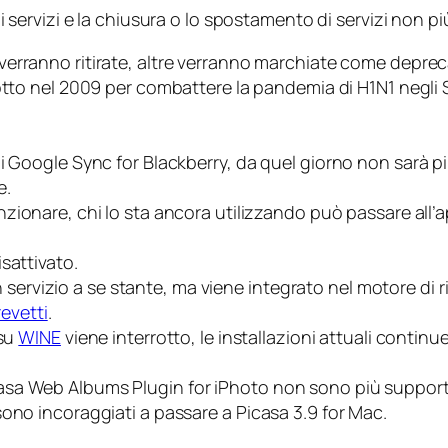
servizi e la chiusura o lo spostamento di servizi non più 
 verranno ritirate, altre verranno marchiate come
deprec
tto nel 2009 per combattere la pandemia di H1N1 negli S
i Google Sync for Blackberry, da quel giorno non sarà pi
e.
nzionare, chi lo sta ancora utilizzando può passare all’a
sattivato.
ù un servizio a se stante, ma viene integrato nel motore
evetti
.
 su
WINE
viene interrotto, le installazioni attuali cont
a Web Albums Plugin for iPhoto non sono più supportati
ono incoraggiati a passare a Picasa 3.9 for Mac.