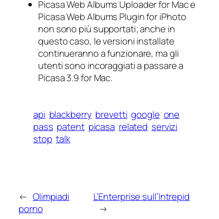
Picasa Web Albums Uploader for Mac e
Picasa Web Albums Plugin for iPhoto
non sono più supportati; anche in
questo caso, le versioni installate
continueranno a funzionare, ma gli
utenti sono incoraggiati a passare a
Picasa 3.9 for Mac.
api
blackberry
brevetti
google
one
pass
patent
picasa
related
servizi
stop
talk
←
Olimpiadi
L’Enterprise sull’Intrepid
porno
→