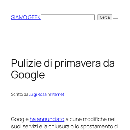
Vai
al
SIAMO GEEK
Cerca
Cerca
contenuto
Pulizie di primavera da
Google
Scritto da
Luigi Rosa
in
Internet
Google
ha annunciato
alcune modifiche nei
suoi servizi e la chiusura o lo spostamento di