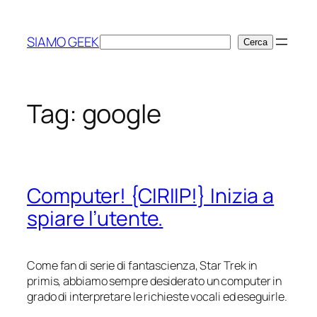
Vai
al
SIAMO GEEK
Cerca
Cerca
contenuto
Tag:
google
Computer! {CIRIIP!} Inizia a
spiare l’utente.
Come fan di serie di fantascienza, Star Trek
in
primis
, abbiamo sempre desiderato un computer in
grado di interpretare le richieste vocali ed eseguirle.