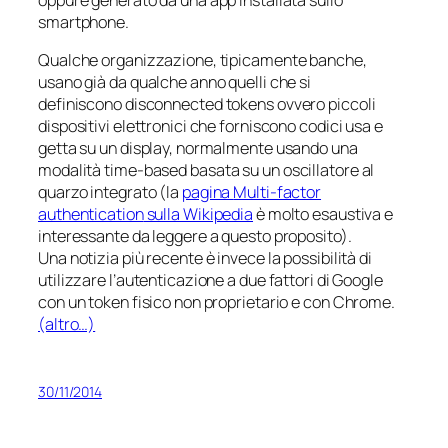
oppure generato da una app installata sullo
smartphone
.
Qualche organizzazione, tipicamente banche,
usano già da qualche anno quelli che si
definiscono
disconnected tokens
ovvero piccoli
dispositivi elettronici che forniscono codici usa e
getta su un display, normalmente usando una
modalità
time-based
basata su un oscillatore al
quarzo integrato (la
pagina
Multi-factor
authentication
sulla Wikipedia
è molto esaustiva e
interessante da leggere a questo proposito).
Una notizia più recente è invece la possibilità di
utilizzare l’autenticazione a due fattori di Google
con un token fisico non proprietario e con Chrome.
(altro…)
30/11/2014