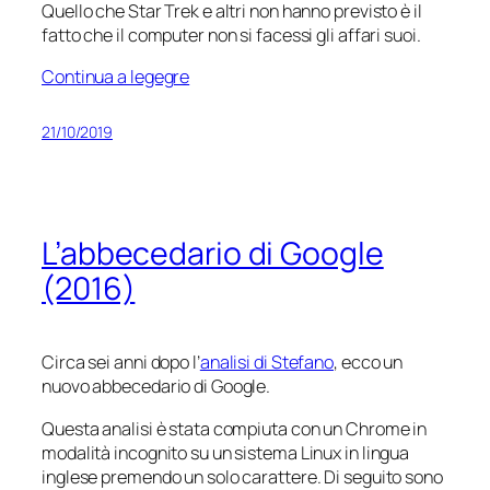
Quello che Star Trek e altri non hanno previsto è il
fatto che il computer non si facessi gli affari suoi.
Continua a legegre
21/10/2019
L’abbecedario di Google
(2016)
Circa sei anni dopo l’
analisi di Stefano
, ecco un
nuovo abbecedario di Google.
Questa analisi è stata compiuta con un Chrome in
modalità incognito su un sistema Linux in lingua
inglese premendo un solo carattere. Di seguito sono