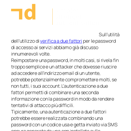
Sull’utilità
dell’utilizzo di
verifica a due fattori
per le password
di accesso ai servizi abbiamo già discusso
innumerevoli volte.
Reimpostare una password, in molti casi, si rivela fin
troppo semplice e un
attacker
che dovesse riuscire
ad accedere all’indirizzo email di un utente,
potrebbe potenzialmente compromettere molti, se
non tutti, i suoi account. L’autenticazione a due
fattori permetti di combinare una seconda
informazione con la password in modo da rendere
tentativi di attacco più difficili.
Tipicamente, una autenticazione a due fattori
potrebbe essere realizzata combinando una
password con un codice
usa e getta
inviato via SMS