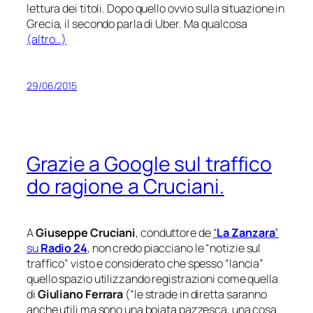
lettura dei titoli. Dopo quello ovvio sulla situazione in
Grecia, il secondo parla di Uber. Ma qualcosa
(altro…)
29/06/2015
Grazie a Google sul traffico
do ragione a Cruciani.
A
Giuseppe Cruciani
, conduttore de
“
La Zanzara
”
su
Radio 24
, non credo piacciano le “
notizie sul
traffico
” visto e considerato che spesso “lancia”
quello spazio utilizzando registrazioni come quella
di
Giuliano Ferrara
(“
le strade in diretta saranno
anche utili ma sono una boiata pazzesca, una cosa