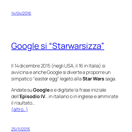
14/04/2016
Google si “Starwarsizza”
Il 14 dicembre 2015 (
negli USA, il 16 in Italia
) si
avvicina e anche Google si diverte a proporre un
simpatico “
easter egg
” legato alla
Star Wars
saga.
Andate su
Google
e e digitate la frase iniziale
dell’
Episodio IV
… in italiano o in inglese e ammirate
il risultato…
(altro…)
25/11/2015