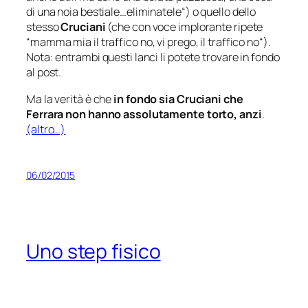
di una noia bestiale…eliminatele
“) o quello dello
stesso
Cruciani
(che con voce implorante ripete
“
mamma mia il traffico no, vi prego, il traffico no
“).
Nota: entrambi questi lanci li potete trovare in fondo
al post.
Ma la verità è che
in fondo sia Cruciani che
Ferrara non hanno assolutamente torto, anzi
.
(altro…)
06/02/2015
Uno step fisico