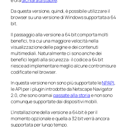
è ora
dichiarata stabile
.
Da questa versione, quindi, è possibile utilizzare il
browser su una versione di Windows supportata a 64
bit.
Il passaggio alla versione a 64 bit comporta molti
benefici, tra cui una maggiore velocità nella
visualizzazione delle pagine e dei contenuti
multimediali. Naturalmente ci sono anche dei
benefici legati alla sicurezza: il codice a 64 bit
riesce ad implementare meglio alcune contromisure
codificate nel browser.
In questa versione non sono più supportate le
NPAPI
,
le API per i plugin introdotte da Netscape Navigator
2.0, che sono oramai
passate alla storia
e non sono
comunque supportate dai dispositivi mobili.
L’installazione della versione a 64 bit è per il
momento opzionale e quella a 32 bit verrà ancora
supportata per lungo tempo.