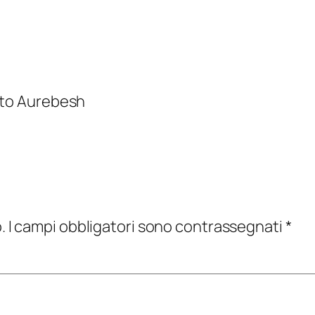
unto Aurebesh
.
I campi obbligatori sono contrassegnati
*