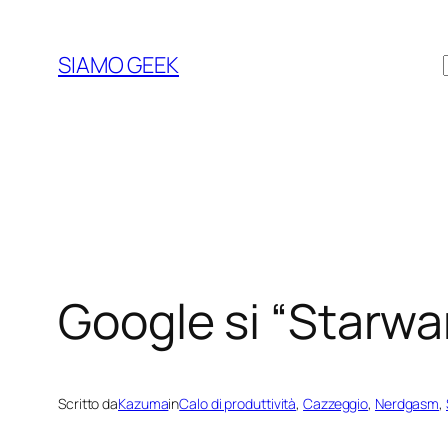
Vai
al
SIAMO GEEK
contenuto
Google si “Starwa
Scritto da
Kazuma
in
Calo di produttività
, 
Cazzeggio
, 
Nerdgasm
, 