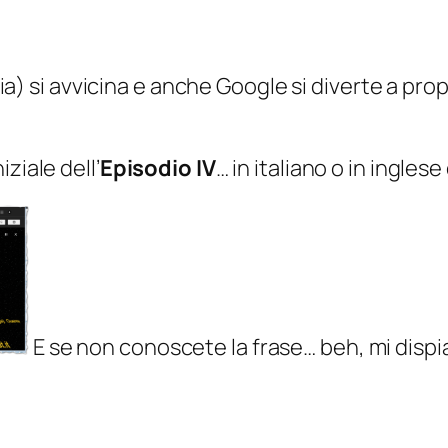
lia
) si avvicina e anche Google si diverte a pro
iziale dell’
Episodio IV
… in italiano o in ingles
E se non conoscete la frase… beh, mi dispia