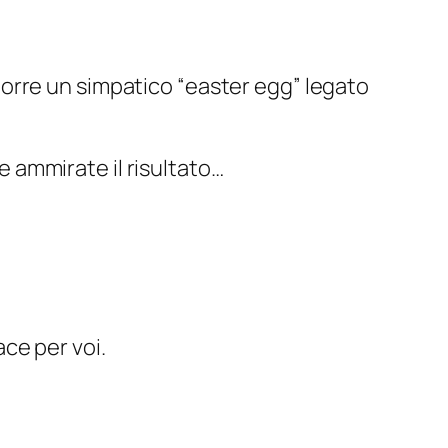
porre un simpatico “
easter egg
” legato
e e ammirate il risultato…
ce per voi.