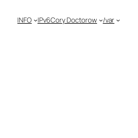
INFO
IPv6
Cory Doctorow
/var