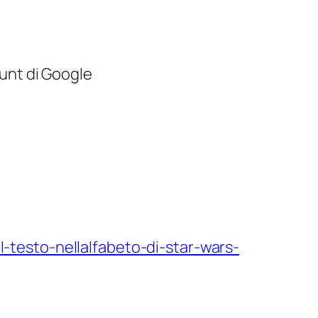
ount di Google
-testo-nellalfabeto-di-star-wars-