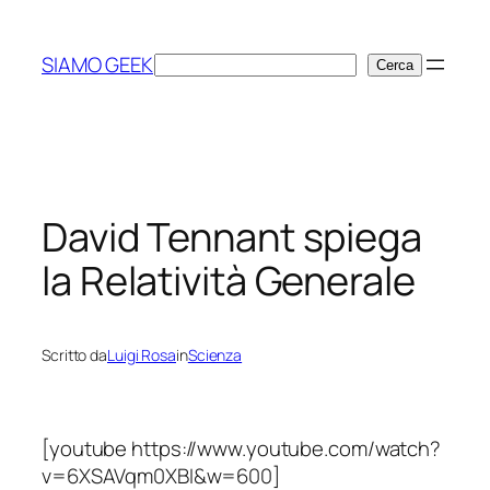
Vai
al
SIAMO GEEK
Cerca
Cerca
contenuto
David Tennant spiega
la Relatività Generale
Scritto da
Luigi Rosa
in
Scienza
[youtube https://www.youtube.com/watch?
v=6XSAVqm0XBI&w=600]