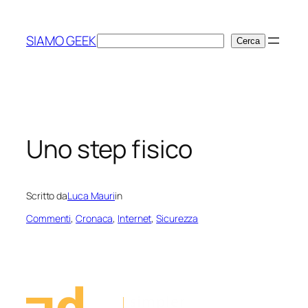
Vai
al
SIAMO GEEK
Cerca
Cerca
contenuto
Uno step fisico
Scritto da
Luca Mauri
in
Commenti
, 
Cronaca
, 
Internet
, 
Sicurezza