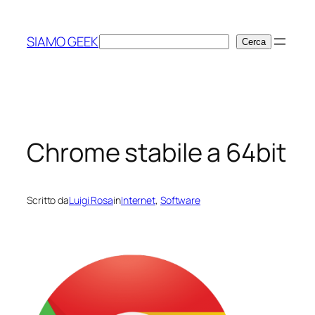
Vai
al
SIAMO GEEK
Cerca
Cerca
contenuto
Chrome stabile a 64bit
Scritto da
Luigi Rosa
in
Internet
, 
Software