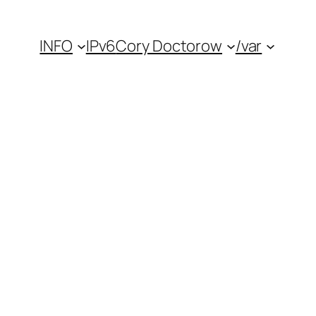
INFO
IPv6
Cory Doctorow
/var