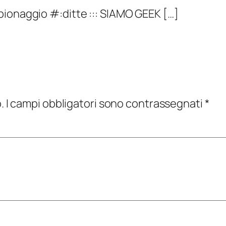
pionaggio #:ditte ::: SIAMO GEEK […]
.
I campi obbligatori sono contrassegnati
*