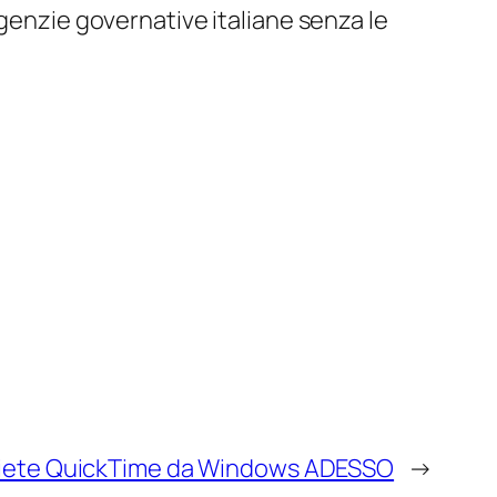
agenzie governative italiane senza le
liete QuickTime da Windows ADESSO
→