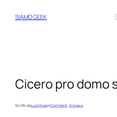
Vai
al
SIAMO GEEK
contenuto
Cicero pro domo 
Scritto da
Luigi Rosa
in
Commenti
, 
Cronaca