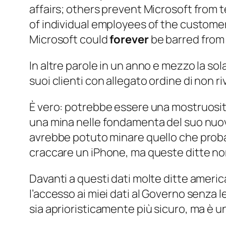
affairs; others prevent Microsoft from
of individual employees of the customer
Microsoft could
forever
be barred from 
In altre parole in un anno e mezzo la so
suoi clienti con allegato ordine di non ri
È vero: potrebbe essere una mostruosità i
una mina nelle fondamenta del suo nuov
avrebbe potuto minare quello che probab
craccare un iPhone, ma queste ditte non h
Davanti a questi dati molte ditte ameri
l’accesso ai miei dati al Governo senza 
sia aprioristicamente più sicuro, ma è un