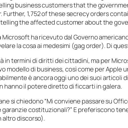
 telling business customers that the governme
. Further, 1,752 of these secrecy orders conta
telling the affected customer about the gove
la Microsoft ha ricevuto dal Governo americano 
velare la cosa ai medesimi (
gag order
). Di que
n termini di diritti dei cittadini, ma per Micr
o modello di business, così come per Apple 
ilmente è ancora oggi uno dei suoi articoli d
anno il potere diretto di ficcarti in galera.
cane si chiedono “Mi conviene passare su Offic
le garanzie costituzionali?” E preferiscono te
 altro discorso).