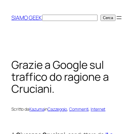
Vai
al
SIAMO GEEK
Cerca
Cerca
contenuto
Grazie a Google sul
traffico do ragione a
Cruciani.
Scritto da
Kazuma
in
Cazzeggio
, 
Commenti
, 
Internet