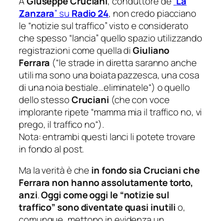
A
Giuseppe Cruciani
, conduttore de
“
La
Zanzara
” su
Radio 24
, non credo piacciano
le “
notizie sul traffico
” visto e considerato
che spesso “lancia” quello spazio utilizzando
registrazioni come quella di
Giuliano
Ferrara
(“
le strade in diretta saranno anche
utili ma sono una boiata pazzesca, una cosa
di una noia bestiale…eliminatele
“) o quello
dello stesso
Cruciani
(che con voce
implorante ripete “
mamma mia il traffico no, vi
prego, il traffico no
“).
Nota: entrambi questi lanci li potete trovare
in fondo al post.
Ma la verità è che
in fondo sia Cruciani che
Ferrara non hanno assolutamente torto,
anzi
.
Oggi come oggi le “
notizie sul
traffico
” sono diventate quasi inutili
o,
comunque, mettono in evidenza un