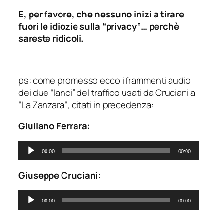
E, per favore, che nessuno inizi a tirare
fuori le idiozie sulla “privacy”… perchè
sareste ridicoli.
ps: come promesso ecco i frammenti audio
dei due “lanci” del traffico usati da Cruciani a
“
La Zanzara
“, citati in precedenza:
Giuliano Ferrara:
Audio
00:00
00:00
Player
Giuseppe Cruciani:
Audio
00:00
00:00
Player