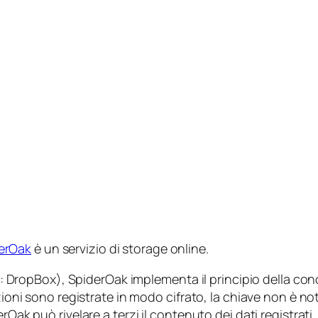
erOak
è un servizio di storage online.
tti: DropBox), SpiderOak implementa il principio della co
mazioni sono registrate in modo cifrato, la chiave non è 
rOak può rivelare a terzi il contenuto dei dati registrati.