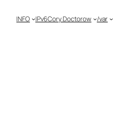
INFO
IPv6
Cory Doctorow
/var