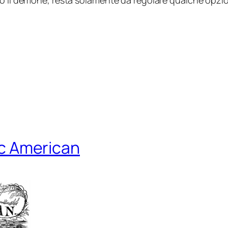
to il demone, resta solamente da regolare qualche opzio
fic American