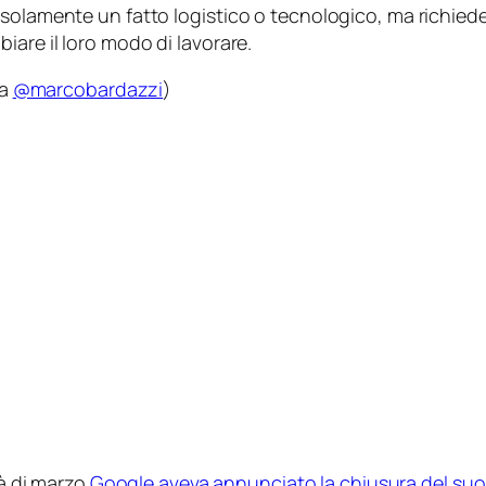
 solamente un fatto logistico o tecnologico, ma richied
iare il loro modo di lavorare.
ia
@marcobardazzi
)
 di marzo
Google aveva annunciato la chiusura del suo