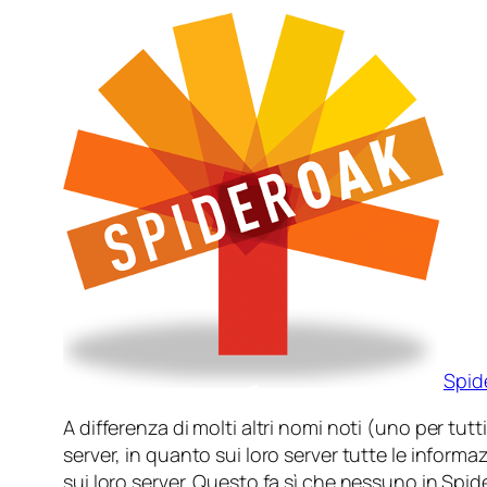
Spid
A differenza di molti altri nomi noti (uno per tu
server, in quanto sui loro server tutte le infor
sui loro server. Questo fa sì che nessuno in Spide