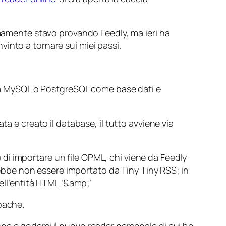
imamente stavo provando Feedly, ma ieri ha
into a tornare sui miei passi.
izza MySQL o PostgreSQL come base dati e
a e creato il database, il tutto avviene via
di importare un file OPML, chi viene da Feedly
trebbe non essere importato da Tiny Tiny RSS; in
ell’entità HTML ‘&amp;’
pache.