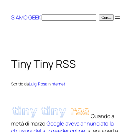
Vai
al
SIAMO GEEK
Cerca
Cerca
contenuto
Tiny Tiny RSS
Scritto da
Luigi Rosa
in
Internet
Quando a
metà di marzo
Google aveva annunciato la
chiusura del suo reader online
si era aperta