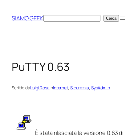
Vai
al
SIAMO GEEK
Cerca
Cerca
contenuto
PuTTY 0.63
Scritto da
Luigi Rosa
in
Internet
, 
Sicurezza
, 
SysAdmin
È stata rilasciata la versione 0.63 di