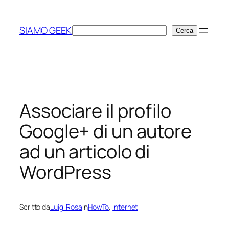
Vai
al
SIAMO GEEK
Cerca
Cerca
contenuto
Associare il profilo
Google+ di un autore
ad un articolo di
WordPress
Scritto da
Luigi Rosa
in
HowTo
, 
Internet