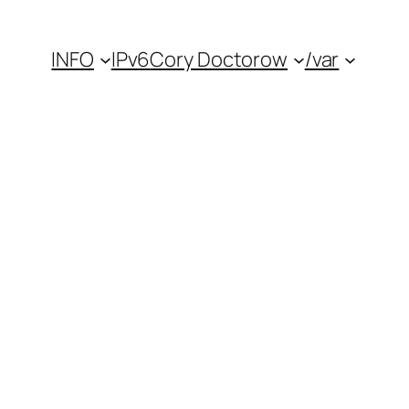
INFO
IPv6
Cory Doctorow
/var