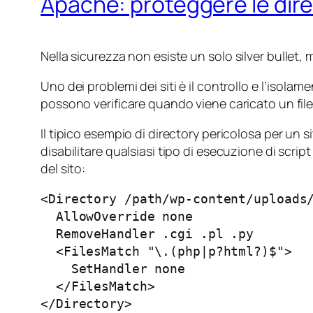
Apache: proteggere le dire
Nella sicurezza non esiste un solo
silver bullet
, 
Uno dei problemi dei siti è il controllo e l’isolam
possono verificare quando viene caricato un file
Il tipico esempio di directory pericolosa per un si
disabilitare qualsiasi tipo di esecuzione di scr
del sito:
<Directory /path/wp-content/uploads/
  AllowOverride none

  RemoveHandler .cgi .pl .py

  <FilesMatch "\.(php|p?html?)$">

    SetHandler none

  </FilesMatch>

</Directory>