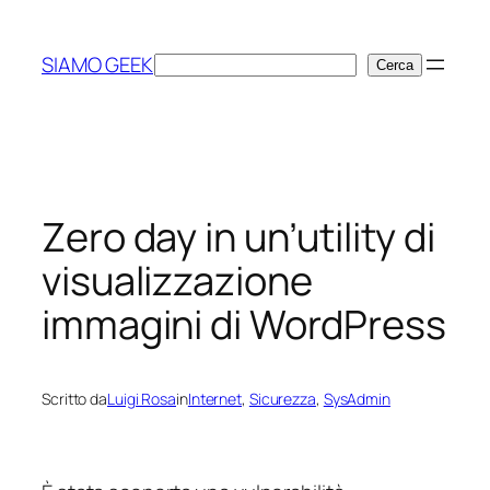
Vai
al
SIAMO GEEK
Cerca
Cerca
contenuto
Zero day in un’utility di
visualizzazione
immagini di WordPress
Scritto da
Luigi Rosa
in
Internet
, 
Sicurezza
, 
SysAdmin