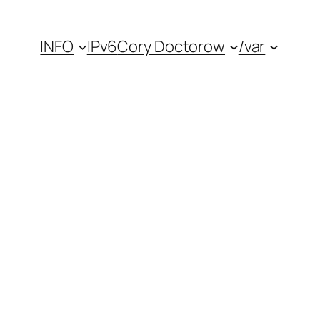
INFO
IPv6
Cory Doctorow
/var