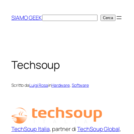
Vai
al
SIAMO GEEK
Cerca
Cerca
contenuto
Techsoup
Scritto da
Luigi Rosa
in
Hardware
, 
Software
TechSoup Italia
, partner di
TechSoup Global
,