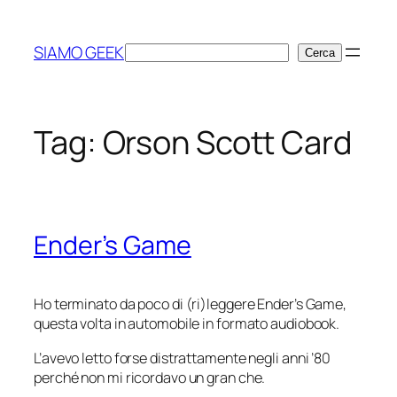
Vai
al
SIAMO GEEK
Cerca
Cerca
contenuto
Tag:
Orson Scott Card
Ender’s Game
Ho terminato da poco di (ri)leggere Ender’s Game,
questa volta in automobile in formato audiobook.
L’avevo letto forse distrattamente negli anni ’80
perché non mi ricordavo un gran che.