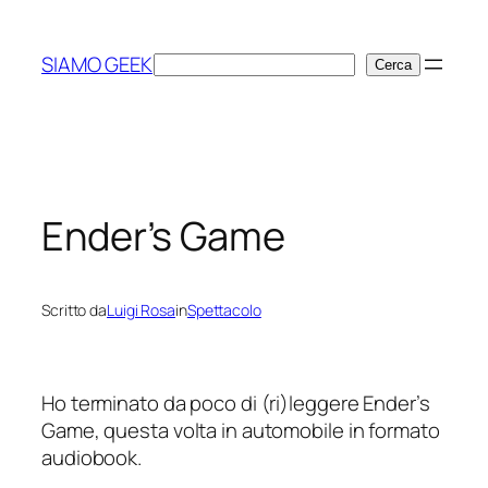
Vai
al
SIAMO GEEK
Cerca
Cerca
contenuto
Ender’s Game
Scritto da
Luigi Rosa
in
Spettacolo
Ho terminato da poco di (ri)leggere Ender’s
Game, questa volta in automobile in formato
audiobook.