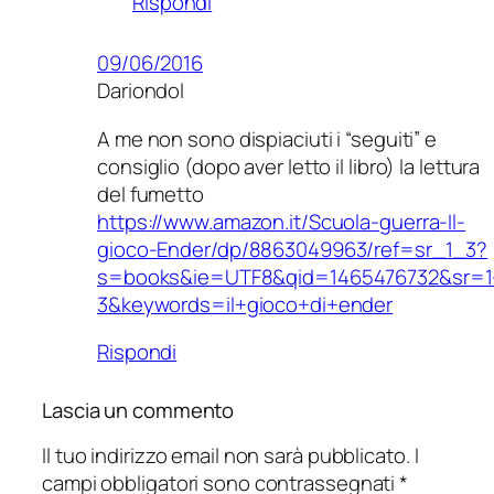
Rispondi
09/06/2016
Dariondol
A me non sono dispiaciuti i “seguiti” e
consiglio (dopo aver letto il libro) la lettura
del fumetto
https://www.amazon.it/Scuola-guerra-Il-
gioco-Ender/dp/8863049963/ref=sr_1_3?
s=books&ie=UTF8&qid=1465476732&sr=1
3&keywords=il+gioco+di+ender
Rispondi
Lascia un commento
Il tuo indirizzo email non sarà pubblicato.
I
campi obbligatori sono contrassegnati
*