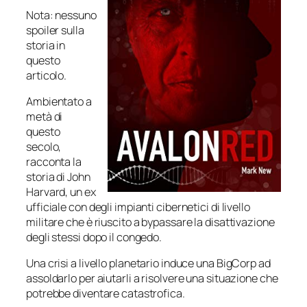
Nota: nessuno
spoiler sulla
storia in
questo
articolo.
Ambientato a
metà di
questo
secolo,
racconta la
storia di John
Harvard, un ex
ufficiale con degli impianti cibernetici di livello
militare che è riuscito a bypassare la disattivazione
degli stessi dopo il congedo.
Una crisi a livello planetario induce una BigCorp ad
assoldarlo per aiutarli a risolvere una situazione che
potrebbe diventare catastrofica.