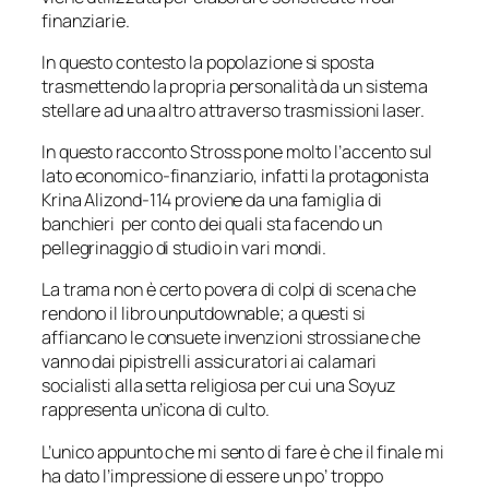
finanziarie.
In questo contesto la popolazione si sposta
trasmettendo la propria personalità da un sistema
stellare ad una altro attraverso trasmissioni laser.
In questo racconto Stross pone molto l’accento sul
lato economico-finanziario, infatti la protagonista
Krina Alizond-114 proviene da una famiglia di
banchieri per conto dei quali sta facendo un
pellegrinaggio di studio in vari mondi.
La trama non è certo povera di colpi di scena che
rendono il libro
unputdownable
; a questi si
affiancano le consuete invenzioni strossiane che
vanno dai pipistrelli assicuratori ai calamari
socialisti alla setta religiosa per cui una
Soyuz
rappresenta un’icona di culto.
L’unico appunto che mi sento di fare è che il finale mi
ha dato l’impressione di essere un po’ troppo