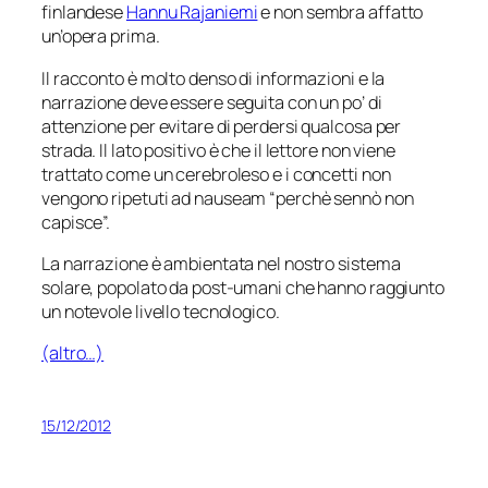
finlandese
Hannu Rajaniemi
e non sembra affatto
un’opera prima.
Il racconto è molto denso di informazioni e la
narrazione deve essere seguita con un po’ di
attenzione per evitare di perdersi qualcosa per
strada. Il lato positivo è che il lettore non viene
trattato come un cerebroleso e i concetti non
vengono ripetuti
ad nauseam
“perchè sennò non
capisce”.
La narrazione è ambientata nel nostro sistema
solare, popolato da post-umani che hanno raggiunto
un notevole livello tecnologico.
(altro…)
15/12/2012