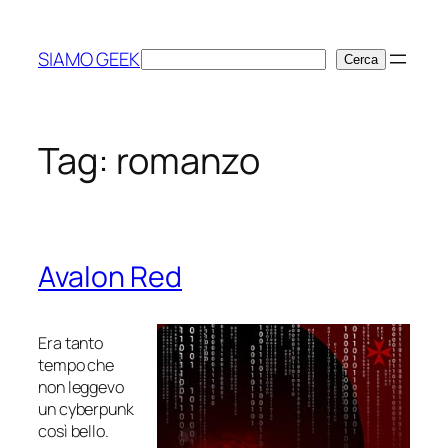
Vai
al
SIAMO GEEK
Cerca
Cerca
contenuto
Tag:
romanzo
Avalon Red
Era tanto
tempo che
non leggevo
un cyberpunk
così bello.