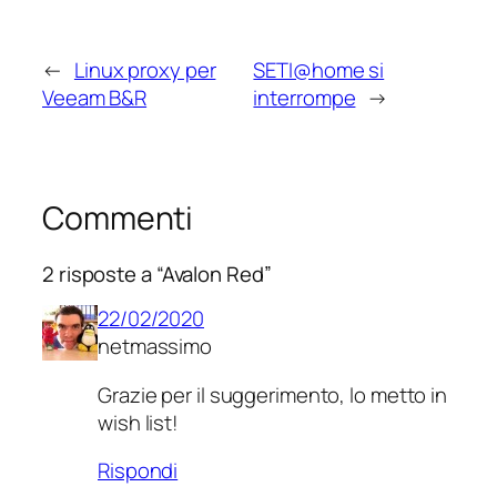
←
Linux proxy per
SETI@home si
Veeam B&R
interrompe
→
Commenti
2 risposte a “Avalon Red”
22/02/2020
netmassimo
Grazie per il suggerimento, lo metto in
wish list!
Rispondi