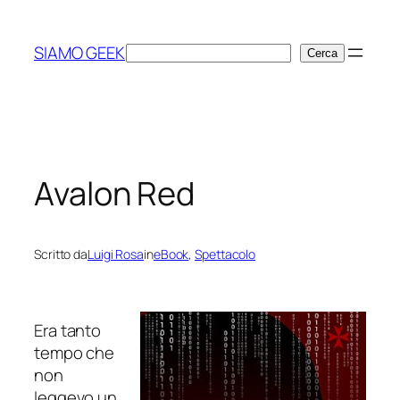
Vai
al
SIAMO GEEK
Cerca
Cerca
contenuto
Avalon Red
Scritto da
Luigi Rosa
in
eBook
, 
Spettacolo
Era tanto
tempo che
non
leggevo un