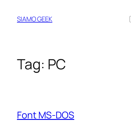
Vai
al
SIAMO GEEK
contenuto
Tag:
PC
Font MS-DOS