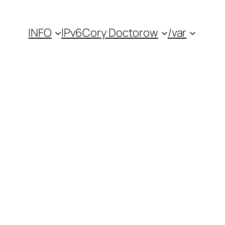
INFO
IPv6
Cory Doctorow
/var