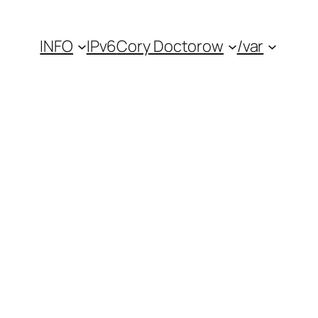
INFO
IPv6
Cory Doctorow
/var