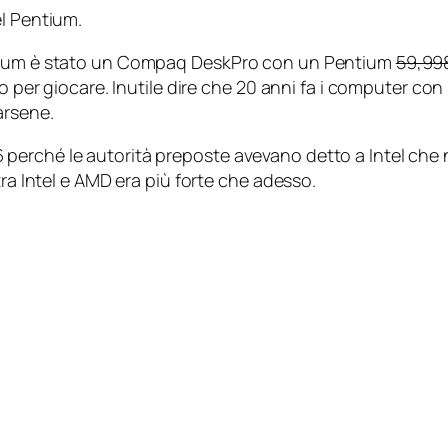
el Pentium.
ntium è stato un Compaq DeskPro con un Pentium
59,99
to per giocare. Inutile dire che 20 anni fa i computer co
arsene.
erché le autorità preposte avevano detto a Intel che no
tra Intel e AMD era più forte che adesso.