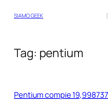
Vai
al
SIAMO GEEK
contenuto
Tag:
pentium
Pentium compie 19,998737