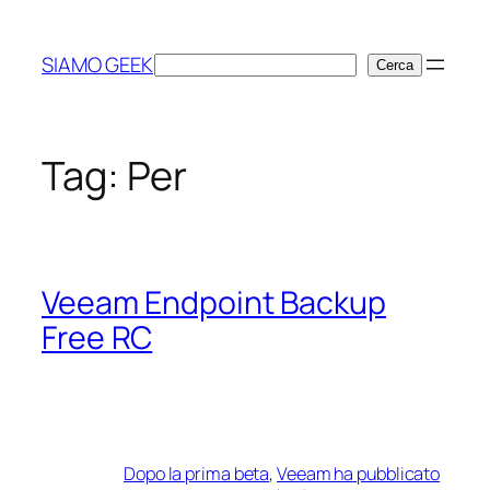
Vai
al
SIAMO GEEK
Cerca
Cerca
contenuto
Tag:
Per
Veeam Endpoint Backup
Free RC
Dopo la prima beta
,
Veeam ha pubblicato