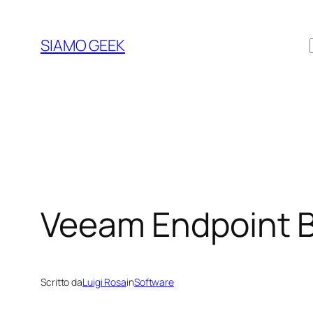
Vai
al
SIAMO GEEK
contenuto
Veeam Endpoint 
Scritto da
Luigi Rosa
in
Software