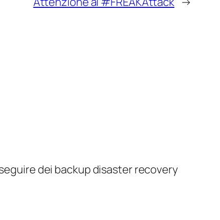
Attenzione al #FREAKAttack
→
eseguire dei backup disaster recovery