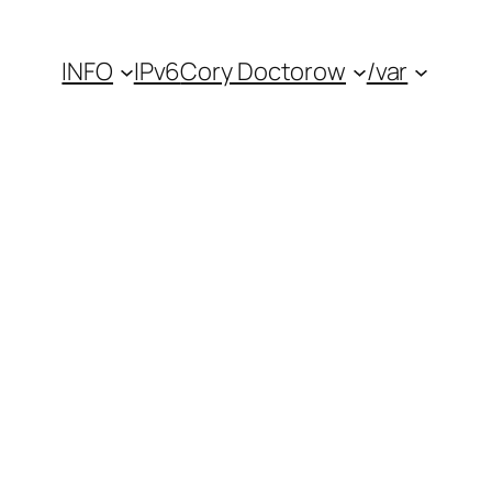
INFO
IPv6
Cory Doctorow
/var