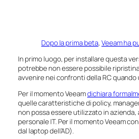
Dopo la prima beta
,
Veeam ha pu
In primo luogo, per installare questa v
potrebbe non essere possibile ripristin
avvenire nei confronti della RC quando 
Per il momento Veeam
dichiara formal
quelle caratteristiche di policy, manag
non possa essere utilizzato in azienda,
personale IT. Per il momento Veeam consigl
dal laptop dell’AD).